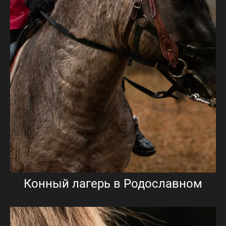
Конный лагерь в Родославном